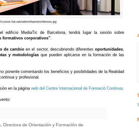
://cursos.fub.edu/admin/banners/idiomes.jpg
del edificio MediaTic de Barcelona, tendrá lugar la sesión sobre
s formativos corporativos"
.
es de cambio
en el sector, descubriendo diferentes
oportunidades
,
entas y metodologías
que pueden aplicarse en la formación de las
mo ponente comentando los beneficios y posibilidades de la Realidad
continua y profesional.
sión en la página
web del Centre Internacional de Formació Continua
.
vento:
, Directora de Orientación y Formación de