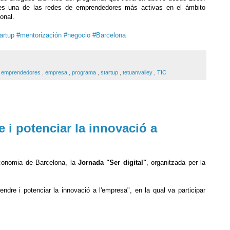
es una de las redes de emprendedores más activas en el ámbito
onal.
artup‬
‪#‎
mentorización‬
‪#‎
negocio‬
‪#‎
Barcelona‬
 emprendedores
,
empresa
,
programa
,
startup
,
tetuanvalley
,
TIC
 i potenciar la innovació a
Economia de Barcelona, la
Jornada "Ser digital"
, organitzada per la
ndre i potenciar la innovació a l'empresa", en la qual va participar