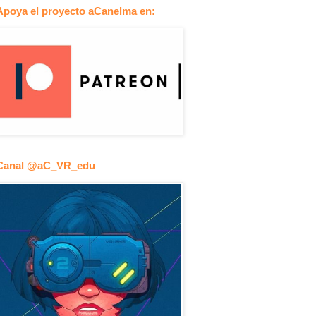
Apoya el proyecto aCanelma en:
Canal @aC_VR_edu