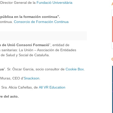
, Director General de la
Fundació Universitària
 pública en la formación continua”.
ontinua.
Consorcio de Formación Continua
n de Unió Consorci Formació
”, entidad de
s sanitarias: La Unión – Asociación de Entidades
o de Salud y Social de Cataluña.
nua
”. Sr. Òscar Garcia, socio consultor de
Cookie Box
.
l Muras, CEO d’
Snackson
.
. Sra. Alicia Cañellas, de
All VR Education
e del acto.