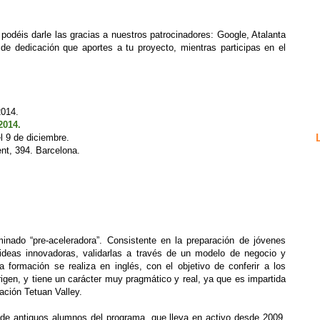
podéis darle las gracias a nuestros patrocinadores: Google, Atalanta
de dedicación que aportes a tu proyecto, mientras participas en el
2014.
2014.
el 9 de diciembre.
nt, 394. Barcelona.
nado “pre-aceleradora”. Consistente en la preparación de jóvenes
ideas innovadoras, validarlas a través de un modelo de negocio y
la formación se realiza en inglés, con el objetivo de conferir a los
rigen, y tiene un carácter muy pragmático y real, ya que es impartida
ación Tetuan Valley.
de antiguos alumnos del programa, que lleva en activo desde 2009.