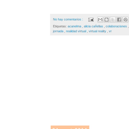
No hay comentarios :
Etiquetas:
acanelma
,
alicia cañellas
,
colaboraciones
jornada
,
realidad virtual
,
virtual reality
,
vr