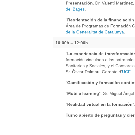
Presentación
. Dr. Valentí Martínez
del Bages
.
“
Reorientación de la financiación
Área de Programas de Formación C
de la Generalitat de Catalunya
.
10:00h – 12:00h
“
La experiencia de transformació
formación vinculada a las patronale
Sanitarias y Sociales, y el Consorci
Sr. Òscar Dalmau, Gerente d’
UCF
.
“
Gamificación y formación conti
“
Mobile learning
”. Sr. Miguel Ànge
“
Realidad virtual
en la formación
”
Turno abierto de preguntas y cierr