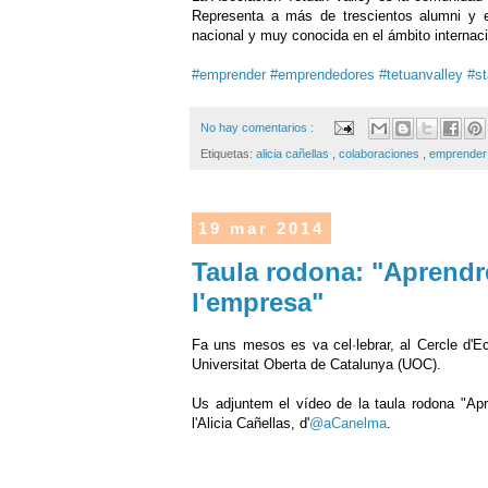
Representa a más de trescientos alumni y 
nacional y muy conocida en el ámbito internaci
‪#‎
emprender‬
‪#‎
emprendedores‬
‪#‎
tetuanvalley‬
‪#‎
st
No hay comentarios :
Etiquetas:
alicia cañellas
,
colaboraciones
,
emprender
19 mar 2014
Taula rodona: "Aprendre
l'empresa"
Fa uns mesos es va cel·lebrar, al Cercle d'
Universitat Oberta de Catalunya (UOC).
Us adjuntem el vídeo de la taula rodona "Apre
l'Alicia Cañellas, d'
@aCanelma
.