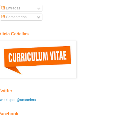
Entradas
Comentarios
Alicia Cañellas
Twitter
Tweets por @acanelma
Facebook