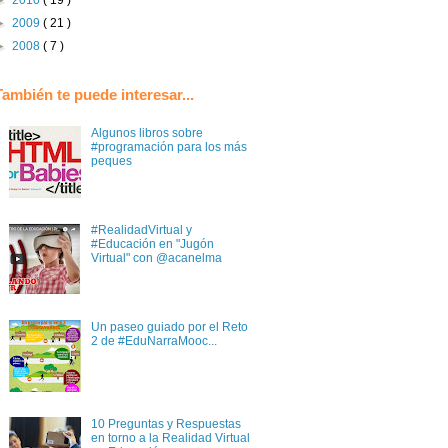
►
2009
( 21 )
►
2008
( 7 )
También te puede interesar...
Algunos libros sobre
#programación para los más
peques
#RealidadVirtual y
#Educación en "Jugón
Virtual" con @acanelma
Un paseo guiado por el Reto
2 de #EduNarraMooc...
10 Preguntas y Respuestas
en torno a la Realidad Virtual