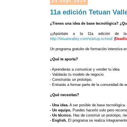
24 sept 2014
11a edición Tetuan Val
¿Tienes una idea de base tecnológica? ¿Q
¡¡¡Apúntate a la 11a edición de 
http://tetuanvalley.com/startup-school/
(
Deadli
Un programa gratuito de formación intensiva en
¿Qué te aporta?
- Aprenderás a comunicar y vender tu idea.
- Validarás tu modelo de negocio.
- Construirás un prototipo.
- Entrarás a formar parte de la comunidad de 
¿Qué necesitas?
- Una idea.
A ser posible de base tecnológica.
- Un equipo.
Puedes hacerlo solo pero recome
- Un técnico.
Has de construir un prototipo, ne
- English.
El programa se realiza íntegramente