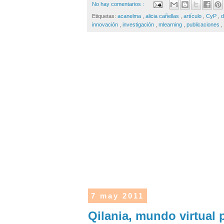
No hay comentarios :
Etiquetas:
acanelma
,
alicia cañellas
,
artículo
,
CyP
,
d
innovación
,
investigación
,
mlearning
,
publicaciones
,
7 may 2011
Qilania, mundo virtual