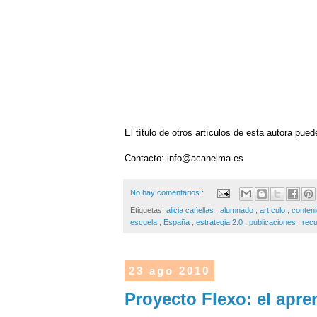
El título de otros artículos de esta autora pue
Contacto: info@acanelma.es
No hay comentarios :
Etiquetas:
alicia cañellas
,
alumnado
,
artículo
,
conten
escuela
,
España
,
estrategia 2.0
,
publicaciones
,
rec
23 ago 2010
Proyecto Flexo: el apre