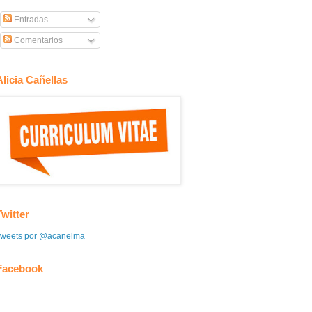
Entradas
Comentarios
Alicia Cañellas
Twitter
Tweets por @acanelma
Facebook