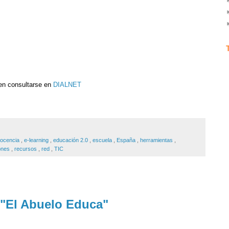
den consultarse en
DIALNET
ocencia
,
e-learning
,
educación 2.0
,
escuela
,
España
,
herramientas
,
iones
,
recursos
,
red
,
TIC
 "El Abuelo Educa"