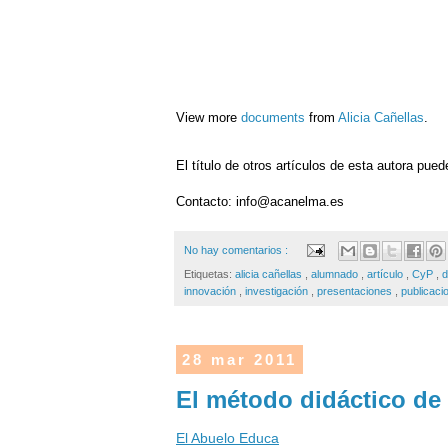
View more
documents
from
Alicia Cañellas
.
El título de otros artículos de esta autora pue
Contacto: info@acanelma.es
No hay comentarios :
Etiquetas:
alicia cañellas
,
alumnado
,
artículo
,
CyP
,
d
innovación
,
investigación
,
presentaciones
,
publicac
28 mar 2011
El método didáctico de
El Abuelo Educa