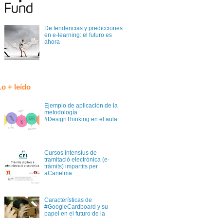
De tendencias y predicciones
en e-learning: el futuro es
ahora
Lo + leído
Ejemplo de aplicación de la
metodología
#DesignThinking en el aula
Cursos intensius de
tramitació electrònica (e-
tràmits) impartits per
aCanelma
Características de
#GoogleCardboard y su
papel en el futuro de la