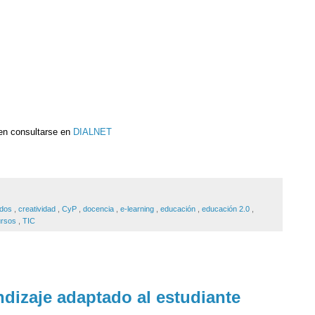
den consultarse en
DIALNET
idos
,
creatividad
,
CyP
,
docencia
,
e-learning
,
educación
,
educación 2.0
,
ursos
,
TIC
ndizaje adaptado al estudiante