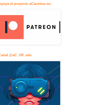
Apoya el proyecto aCanelma en:
Canal @aC_VR_edu