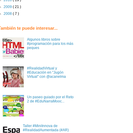
►
2009
( 21 )
►
2008
( 7 )
También te puede interesar...
Algunos libros sobre
#programación para los más
peques
#RealidadVirtual y
#Educación en "Jugón
Virtual" con @acanelma
Un paseo guiado por el Reto
2 de #EduNarraMooc...
Taller #MiniInnova de
#RealidadAumentada (#AR)