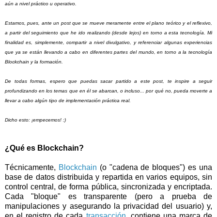
aún a nivel práctico u operativo.
Estamos, pues, ante un post que se mueve meramente entre el plano teórico y el reflexivo,
a partir del seguimiento que he ido realizando (desde lejos) en torno a esta tecnología. Mi
finalidad es, simplemente, compartir a nivel divulgativo, y referenciar algunas experiencias
que ya se están llevando a cabo en diferentes partes del mundo, en torno a la tecnología
Blockchain y la formación.
De todas formas, espero que puedas sacar partido a este post, te inspire a seguir
profundizando en los temas que en él se abarcan, o incluso... por qué no, pueda moverte a
llevar a cabo algún tipo de implementación práctica real.
Dicho esto: ¡empecemos! :)
¿Qué es Blockchain?
Técnicamente,
Blockchain
(o "cadena de bloques") es una
base de datos distribuida y repartida en varios equipos, sin
control central, de forma pública, sincronizada y encriptada.
Cada "bloque" es transparente (pero a prueba de
manipulaciones y asegurando la privacidad del usuario) y,
en el registro de cada
transacción
, contiene una marca de