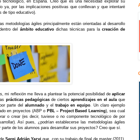
/o tecnológico, en España. Creo que es una necesidad explorar su
do ya, por las implicaciones positivas que conllevan y que intentaré
 de tipo educativo).
as metodologías ágiles principalmente están orientadas al desarrollo
 dentro del
ámbito educativo
dichas técnicas para la
creación de
, mi reflexión me lleva a plantear la potencial posibilidad de
aplicar
las
prácticas pedagógicas
de ciertos
aprendizajes en el aula
que
 por parte del
alumnado
y el
trabajo en equipo
. Un claro ejemplo
asado en proyectos (ABP o
PBL – Project Based Learning
), sea cual
nerar o crear (es decir, tuviese o no componente tecnológico de por
rrollar). Así pues, ¿podrían establecerse las metodologías ágiles
parte de los alumnos para desarrollar sus proyectos? Creo que sí.
 de
Sergi Adrián Yazyi
que, con su trabajo de final de master (2011),