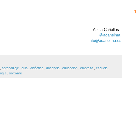
Alicia Cañellas.
@acanelma
info@acanelma.es
,
aprendizaje
,
aula
,
didáctica
,
docencia
,
educación
,
empresa
,
escuela
,
ogía
,
software