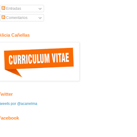
Entradas
Comentarios
Alicia Cañellas
Twitter
Tweets por @acanelma
Facebook