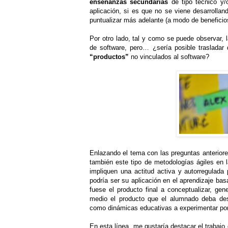
enseñanzas secundarias
de tipo técnico y
aplicación, si es que no se viene desarrollan
puntualizar más adelante (a modo de beneficios
Por otro lado, tal y como se puede observar, l
de software, pero… ¿sería posible trasladar
“productos”
no vinculados al software?
Enlazando el tema con las preguntas anteriores
también este tipo de metodologías ágiles en 
impliquen una actitud activa y autorregulada
podría ser su aplicación en el aprendizaje b
fuese el producto final a conceptualizar, ge
medio el producto que el alumnado deba desa
como dinámicas educativas a experimentar por 
En esta línea, me gustaría destacar el trabajo