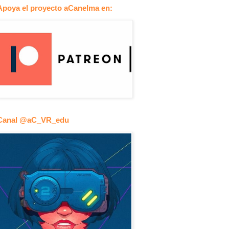
Apoya el proyecto aCanelma en:
Canal @aC_VR_edu