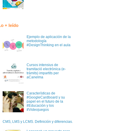
Lo + leído
Ejemplo de aplicación de la
metodología
#DesignThinking en el aula
Cursos intensius de
tramitació electrònica (e-
tràmits) impartits per
aCanelma
Características de
#GoogleCardboard y su
papel en el futuro de la
#Educación y los
#Videojuegos
CMS, LMS y LCMS. Definición y diferencias.