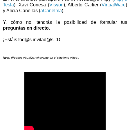
Tesla
), Xavi Conesa (
Visyon
), Alberto Carlier (
VirtualWare
)
y
Alicia Cañellas (
aCanelma
).
Y, cómo no, tendrás la posibilidad de formular tus
preguntas en directo
.
¡Estáis tod@s invitad@s! :D
Nota:
(Puedes visualizar el evento en el siguiente video):