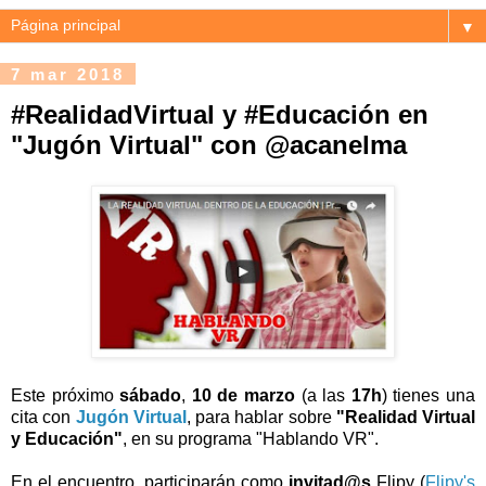
▼
7 mar 2018
#RealidadVirtual y #Educación en
"Jugón Virtual" con @acanelma
Este próximo
sábado
,
10 de marzo
(a las
17h
) tienes una
cita con
Jugón Virtual
, para hablar sobre
"Realidad Virtual
y Educación"
, en su programa "Hablando VR".
En el encuentro, participarán como
invitad@s
Flipy (
Flipy's