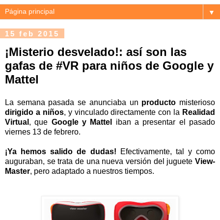
▼
15 feb 2015
¡Misterio desvelado!: así son las
gafas de #VR para niños de Google y
Mattel
La semana pasada se
anunciaba un
producto
misterioso
dirigido a niños
, y vinculado directamente con la
Realidad
Virtual
, que
Google y Mattel
iban a presentar el pasado
viernes 13 de febrero.
¡Ya hemos salido de dudas!
Efectivamente, tal y como
auguraban, se trata de una nueva versión del juguete
View-
Master
, pero adaptado a nuestros tiempos.